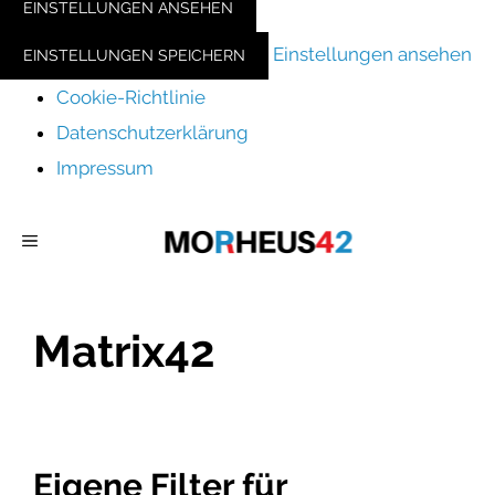
EINSTELLUNGEN ANSEHEN
Einstellungen ansehen
EINSTELLUNGEN SPEICHERN
Cookie-Richtlinie
Datenschutzerklärung
Impressum
Zum
MENÜ
Inhalt
springen
Matrix42
Eigene Filter für