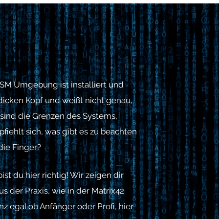
 ESM Umgebung ist installiert und
dicken Kopf und weißt nicht genau,
 sind die Grenzen des Systems,
ehlt sich, was gibt es zu beachten
die Finger?
st du hier richtig! Wir zeigen dir
us der Praxis, wie in der Matrix42
nz egal ob Anfänger oder Profi, hier