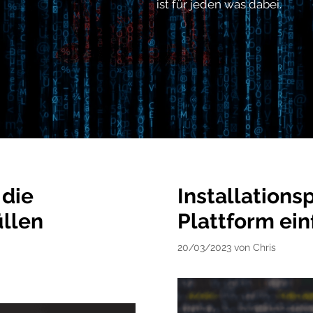
ist für jeden was dabei.
 die
Installations
llen
Plattform ein
20/03/2023
von
Chris