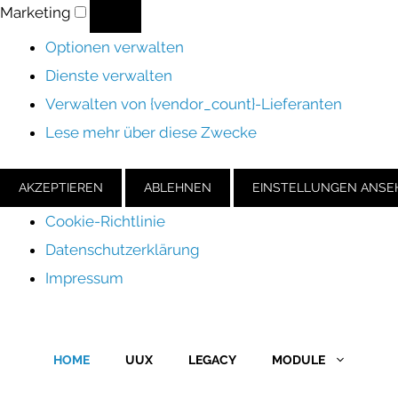
Marketing
Marketing
Optionen verwalten
Dienste verwalten
Verwalten von {vendor_count}-Lieferanten
Lese mehr über diese Zwecke
AKZEPTIEREN
ABLEHNEN
EINSTELLUNGEN ANSE
Cookie-Richtlinie
Datenschutzerklärung
Impressum
Zum
Inhalt
HOME
UUX
LEGACY
MODULE
springen