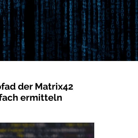
pfad der Matrix42
fach ermitteln