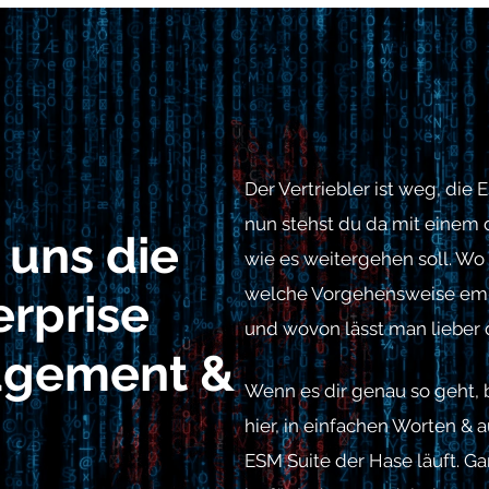
Der Vertriebler ist weg, die
nun stehst du da mit einem 
 uns die
wie es weitergehen soll. Wo
welche Vorgehensweise empfi
erprise
und wovon lässt man lieber 
agement &
Wenn es dir genau so geht, bi
hier, in einfachen Worten & a
ESM Suite der Hase läuft. Ga