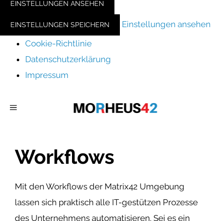
EINSTELLUNGEN ANSEHEN
Einstellungen ansehen
EINSTELLUNGEN SPEICHERN
Cookie-Richtlinie
Datenschutzerklärung
Impressum
Zum
MENÜ
Inhalt
springen
Workflows
Mit den Workflows der Matrix42 Umgebung
lassen sich praktisch alle IT-gestützen Prozesse
des Unternehmens automatisieren. Sei es ein