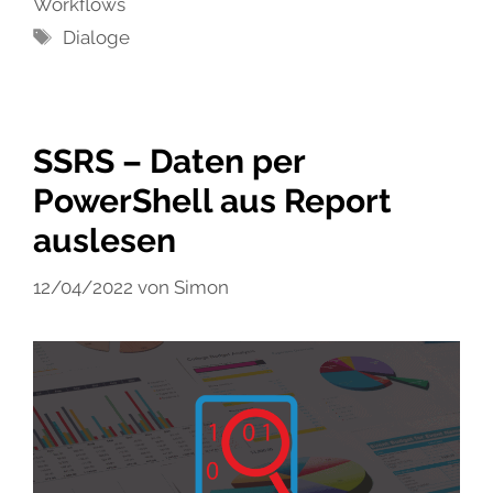
Workflows
Schlagwörter
Dialoge
SSRS – Daten per
PowerShell aus Report
auslesen
12/04/2022
von
Simon