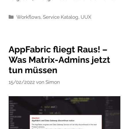
Kategorien
Workflows
,
Service Katalog
,
UUX
AppFabric fliegt Raus! –
Was Matrix-Admins jetzt
tun müssen
15/02/2022
von
Simon