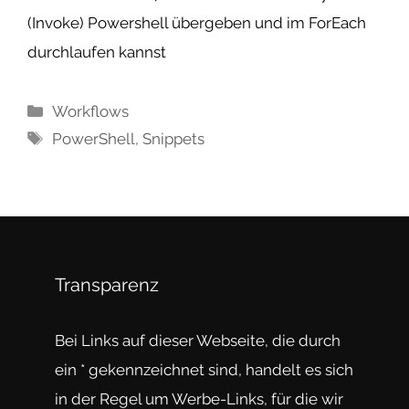
(Invoke) Powershell übergeben und im ForEach
durchlaufen kannst
Kategorien
Workflows
Schlagwörter
PowerShell
,
Snippets
Transparenz
Bei Links auf dieser Webseite, die durch
ein * gekennzeichnet sind, handelt es sich
in der Regel um Werbe-Links, für die wir